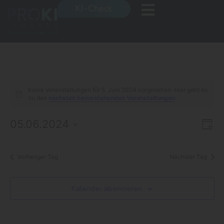
KI-Check
Keine Veranstaltungen für 5. Juni 2024 vorgesehen. Hier geht es
Hinweis
zu den
nächsten bevorstehenden Veranstaltungen
.
05.06.2024
An
Ver
Tag
Datum
Ans
Na
wählen.
Nav
Vorheriger Tag
Nächster Tag
Kalender abonnieren