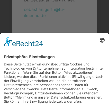
sebastian.gerth@tu-
ilmenau.de
Kontakt
Gustav-Kirchhoff-Platz 2
98693 Ilmenau
Postadresse: PF 10 05 65
98684 Ilmenau
Social
Rechtliches
Impressum