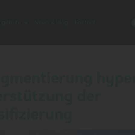
ngebote
News & Blog
Kontakt
estumgebung
ugmentierung hype
erstützung der
ifizierung