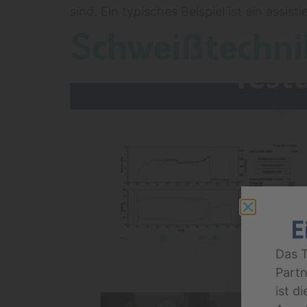
sind. Ein typisches Beispiel ist ein assi
Schweißtechni
E
Das 
Partn
ist d