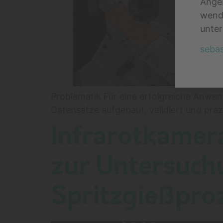
Angeb
wende
unter
sebas
Problematik Für eine erfolgreiche Anwen
Datensätze aufgebaut, validiert und prä
Infrarotkamer
zur Untersuchu
Spritzgießpro