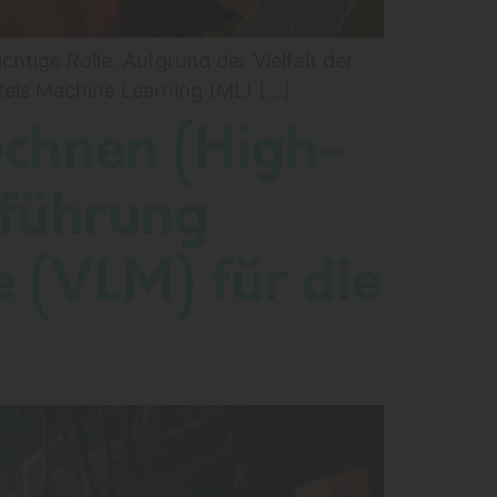
chtige Rolle. Aufgrund der Vielfalt der
ttels Machine Learning (ML) […]
chnen (High-
sführung
 (VLM) für die