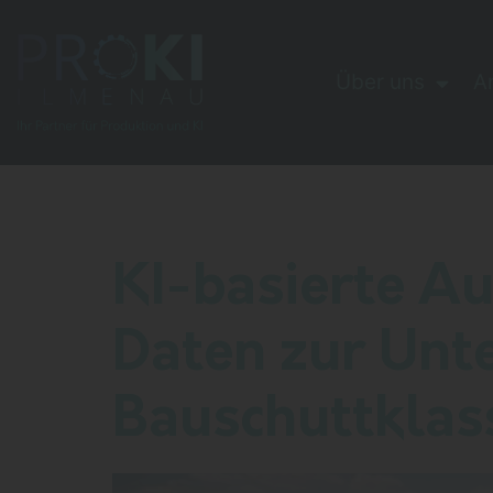
Über uns
A
Schlagwort:
T
KI-basierte A
Daten zur Unt
Bauschuttklass