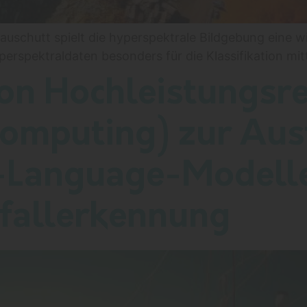
auschutt spielt die hyperspektrale Bildgebung eine wi
perspektraldaten besonders für die Klassifikation mi
n Hochleistungsre
omputing) zur Au
-Language-Modelle
fallerkennung