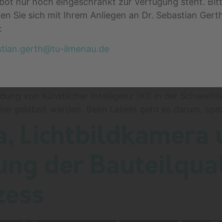
ot nur noch eingeschränkt zur Verfügung steht. Bit
n Sie sich mit Ihrem Anliegen an Dr. Sebastian Gert
:
tian.gerth@tu-ilmenau.de
dung von Künstlicher Intelligenz (KI) in der Schwei
zise gelabelt werden. Beim Labeln geht es darum, spe
a, Lichtbildkamer
ng der Bauteilqual
zess