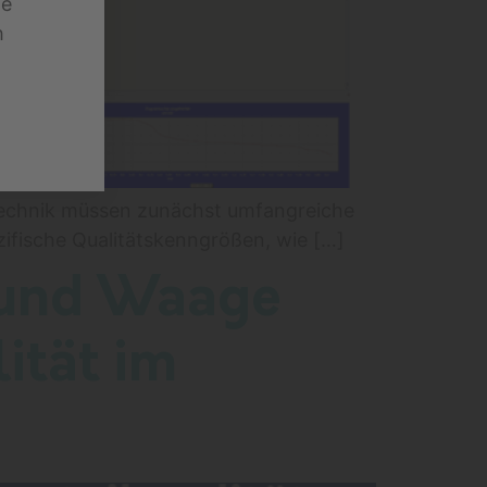
te
h
ßtechnik müssen zunächst umfangreiche
zifische Qualitätskenngrößen, wie […]
a und Waage
ität im