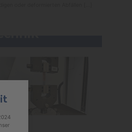
ändigen oder deformierten Abfällen […]
it
.2024
nser