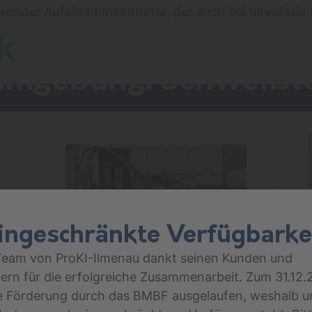
stierender Abfallsammelroboter, der auch bei unvollst
k
ingeschränkte Verfügbarke
Team von ProKI-Ilmenau dankt seinen Kunden und
ern für die erfolgreiche Zusammenarbeit. Zum 31.12
ie Förderung durch das BMBF ausgelaufen, weshalb u