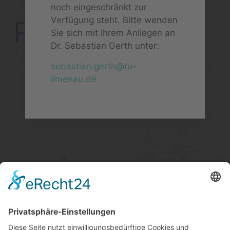
noch eingeschränkt zur
Verfügung steht. Bitte wenden
Sie sich mit Ihrem Anliegen an
Dr. Sebastian Gerth unter:
sebastian.gerth@tu-
ilmenau.de
Kontakt
Gustav-Kirchhoff-Platz 2
98693 Ilmenau
Postadresse: PF 10 05 65
98684 Ilmenau