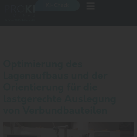
KI-Check
Schlagwort:
Bauteilqualität
Optimierung des
Lagenaufbaus und der
Orientierung für die
lastgerechte Auslegung
von Verbundbauteilen