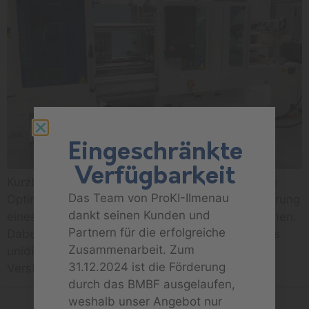
Eingeschränkte
Verfügbarkeit
Kurzbeschreibung Der Demonstrator umfasst die
Das Team von ProKI-Ilmenau
Optimierung des Lagenaufbaus und der Optimierung
dankt seinen Kunden und
eines Sitzschalenbauteils im Fügen durch Urformen.
Partnern für die erfolgreiche
Dabei handelt es sich um ein Verbundbauteil aus
Zusammenarbeit. Zum
unidirektionalen Furnierstreifen als
31.12.2024 ist die Förderung
Verstärkungsmaterial und […]
durch das BMBF ausgelaufen,
weshalb unser Angebot nur