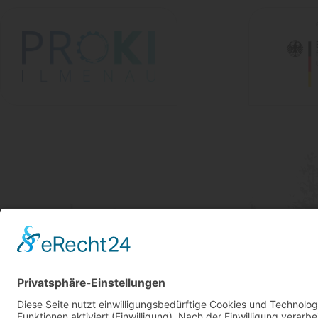
Kontakt
Gustav-Kirchhoff-Platz 2
98693 Ilmenau
Postadresse: PF 10 05 65