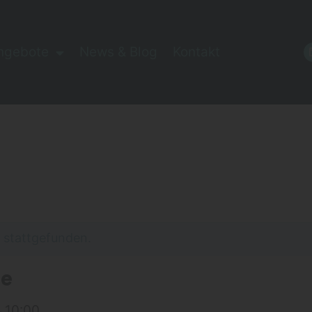
ngebote
News & Blog
Kontakt
s stattgefunden.
de
10:00
–