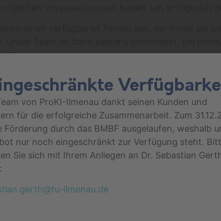
stmöglichen Voraussetzungen haben, um erfolgreich zu
wählen einen verfügbaren Termin aus, der Ihnen am be
n. Unser Team ist dann bestens vorbereitet, um Ihnen
ieten.
te das Potenzial haben, die Welt zu verändern, und wi
ingeschränkte Verfügbarke
eich sind. Unabhängig von Ihren Zielen oder Herausf
 unterstützend zur Seite. Wir freuen uns darauf, mi
Team von ProKI-Ilmenau dankt seinen Kunden und
n zu lassen!
ern für die erfolgreiche Zusammenarbeit. Zum 31.12
ie Förderung durch das BMBF ausgelaufen, weshalb u
ot nur noch eingeschränkt zur Verfügung steht. Bit
n Sie sich mit Ihrem Anliegen an Dr. Sebastian Gert
Online (Link wird vor Veranstaltung versendet)
:
tian.gerth@tu-ilmenau.de