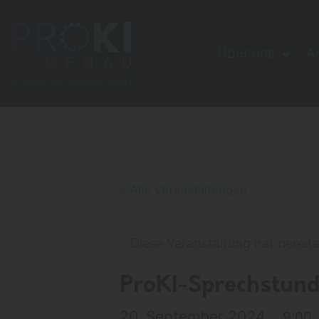
Über uns
A
« Alle Veranstaltungen
Diese Veranstaltung hat bereit
ProKI-Sprechstun
20. September 2024
9:00
@