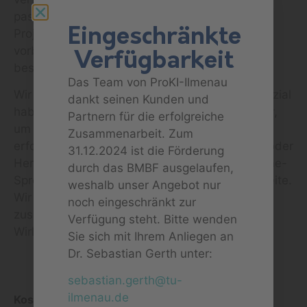
passt, und geben einige Informationen über Ihr
Eingeschränkte
Projekt an. Unser Team ist dann bestens
vorbereitet, um Ihnen in der Sprechstunde die
Verfügbarkeit
bestmögliche Unterstützung zu bieten.
Das Team von ProKI-Ilmenau
Wir glauben daran, dass KI-Projekte das Potenzial
dankt seinen Kunden und
haben, die Welt zu verändern, und wir sind hier,
Partnern für die erfolgreiche
um sicherzustellen, dass Sie auf diesem Weg
Zusammenarbeit. Zum
erfolgreich sind. Unabhängig von Ihren Zielen oder
31.12.2024 ist die Förderung
Herausforderungen – unsere regelmäßige Online-
durch das BMBF ausgelaufen,
Sprechstunde steht Ihnen unterstützend zur Seite.
weshalb unser Angebot nur
Wir freuen uns darauf, mit Ihnen
noch eingeschränkt zur
zusammenzuarbeiten und Ihre KI-Vision
Verfügung steht. Bitte wenden
Wirklichkeit werden zu lassen!
Sie sich mit Ihrem Anliegen an
Dr. Sebastian Gerth unter:
sebastian.gerth@tu-
ProKI-Ilmenau
ilmenau.de
Kostenlos
info@proki-ilmenau.de