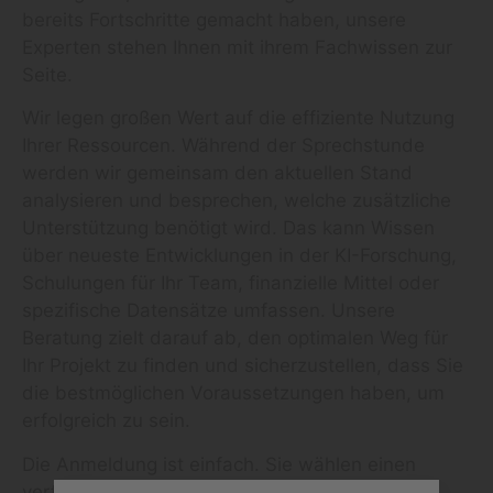
bereits Fortschritte gemacht haben, unsere
Experten stehen Ihnen mit ihrem Fachwissen zur
Seite.
Wir legen großen Wert auf die effiziente Nutzung
Ihrer Ressourcen. Während der Sprechstunde
werden wir gemeinsam den aktuellen Stand
analysieren und besprechen, welche zusätzliche
Unterstützung benötigt wird. Das kann Wissen
über neueste Entwicklungen in der KI-Forschung,
Schulungen für Ihr Team, finanzielle Mittel oder
spezifische Datensätze umfassen. Unsere
Beratung zielt darauf ab, den optimalen Weg für
Ihr Projekt zu finden und sicherzustellen, dass Sie
die bestmöglichen Voraussetzungen haben, um
erfolgreich zu sein.
Die Anmeldung ist einfach. Sie wählen einen
verfügbaren Termin aus, der Ihnen am besten