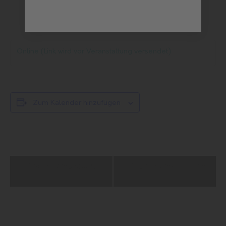
Online (Link wird vor Veranstaltung versendet)
Zum Kalender hinzufügen
Veranstaltung-
ProKI-Sprechstunde
ProKI-Sprechstunde
Navigation