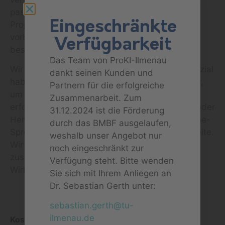
passt, und geben einige Informationen über Ihr
Eingeschränkte
Projekt an. Unser Team istndann bestens
vorbereitet, um Ihnen in der Sprechstunde die
Verfügbarkeit
bestmögliche Unterstützung zu bieten.
Das Team von ProKI-Ilmenau
Wir glauben daran, dass KI-Projekte das Potenzial
dankt seinen Kunden und
haben, die Welt zu verändern, und wir sind hier,
Partnern für die erfolgreiche
um sicherzustellen, dass Sie auf diesem Weg
Zusammenarbeit. Zum
erfolgreich sind. Unabhängig von Ihren Zielen oder
31.12.2024 ist die Förderung
Herausforderungen – unsere regelmäßige Online-
durch das BMBF ausgelaufen,
Sprechstunde steht Ihnen unterstützend zur Seite.
weshalb unser Angebot nur
Wir freuen uns darauf, mit Ihnen
noch eingeschränkt zur
zusammenzuarbeiten und Ihre KI-Vision
Verfügung steht. Bitte wenden
Wirklichkeit werden zu lassen!
Sie sich mit Ihrem Anliegen an
Dr. Sebastian Gerth unter:
sebastian.gerth@tu-
ProKI-Ilmenau
ilmenau.de
Kostenlos
info@proki-ilmenau.de