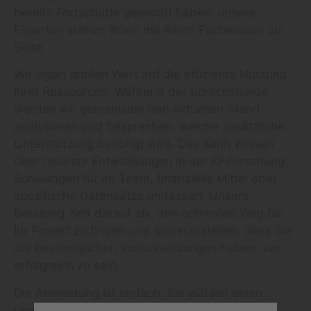
bereits Fortschritte gemacht haben, unsere
Experten stehen Ihnen mit ihrem Fachwissen zur
Seite.
Wir legen großen Wert auf die effiziente Nutzung
Ihrer Ressourcen. Während der Sprechstunde
werden wir gemeinsam den aktuellen Stand
analysieren und besprechen, welche zusätzliche
Unterstützung benötigt wird. Das kann Wissen
über neueste Entwicklungen in der KI-Forschung,
Schulungen für Ihr Team, finanzielle Mittel oder
spezifische Datensätze umfassen. Unsere
Beratung zielt darauf ab, den optimalen Weg für
Ihr Projekt zu finden und sicherzustellen, dass Sie
die bestmöglichen Voraussetzungen haben, um
erfolgreich zu sein.
Die Anmeldung ist einfach. Sie wählen einen
verfügbaren Termin aus, der Ihnen am besten