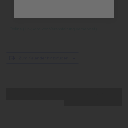
Online (Link wird vor Veranstaltung versendet)
Zum Kalender hinzufügen
Veranstaltung-
ProKI-Thementour
ProKI-Sprechstunde
Navigation